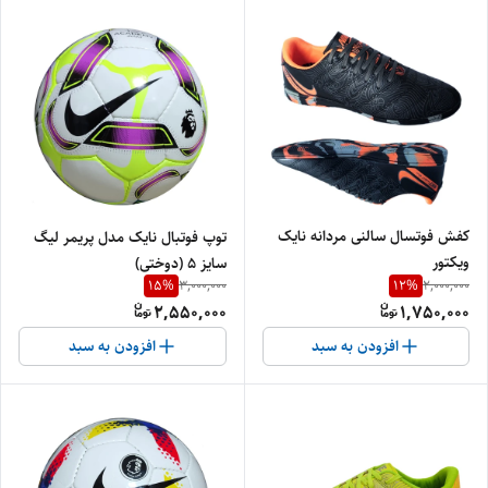
کفش فوتسال سالنی مردانه نایک
توپ فوتبال نایک مدل پریمر لیگ
ویکتور
سایز ۵ (دوختی)
15
%
12
%
3,000,000
2,000,000
2,550,000
1,750,000
افزودن به سبد
افزودن به سبد