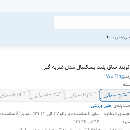
طبی
تماس با ما
انوبند ساق بلند بسکتبال مدل ضربه گیر
ند:
Wu Ting
سته
سایز L ، تکی
سایز L ، جفتی
سایز Xl ، تکی
سایز Xl , جفتی
ته‌بندی
:
طبی ورزشی
هنمای انتخاب
سایز L مناسب دور زانو 37 الی 42 cm
یز
:
43 الی 46 cm
نس
:
پارچه استریج اعلا کشسان ، ضربه گیر فوم فشرده ، سیلیکون