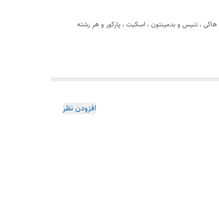
 هاکی ، تنیس و بدمینتون ، اسکیت ، پارکور و هر رشته
سمت جلوی زانوبند , دارای نوار ژله ای سیلیکونی در قسمت
افزودن نظر