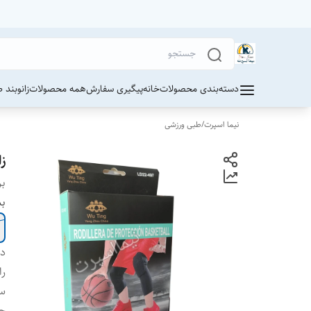
دسته‌بندی محصولات
خانه
پیگیری سفارش
همه محصولات
زانوبند 
نیما اسپرت
/
طبی ورزشی
ز
بر
ب
دس
را
سا
ج