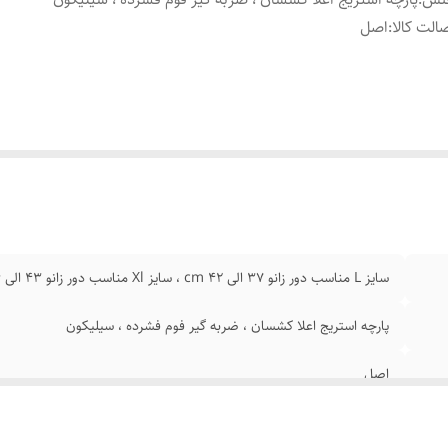
الت کالا
:
اصل
سایز L مناسب دور زانو 37 الی 42 cm ، سایز Xl مناسب دور زانو 43 الی 46 cm
پارچه استریج اعلا کشسان ، ضربه گیر فوم فشرده ، سیلیکون
اصل