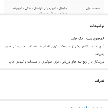
مناسب برای
والیبال , دروازه بانی فوتسال , هاکی , دوچرخه
سواری , اسکیت , پارکور
جنس
پلی استر ,فوم فشرده ارتجاعی
توضیحات
⚡محتوی بسته : یک جفت
آرنج ها در ظاهر یکی از سرسخت ترین اندام ها هستند اما براحتی آسیب
پذیرند.
ورزشکاران از
آرنج بند های ورزشی
، برای جلوگیری از صدمات و کبودی های
احتمالی استفاده میکنند و در کل آرنج بند ها ابزار های محافظتی هستند.
جنس
آرنج بند والیبال اسیکس
از پارچه کشباف هست و قسمت ضربه گیر آن
نظرات
از جنس فوم و روکش پارچه ای پلی استر دو لایه قوی می باشد و انعطاف
پذیری بالا دارد . در مقابل سایش مقاوم است.
از
آرنج بند اسیکس
والیبالیست ها ، دوچرخه سواران ، بازیکنان هاکی ، کشتی