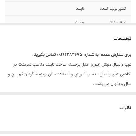
کشور تولید کننده
تایلند
اصالت کالا
های کپی
جنس
میکرو فیبر، الکترو استاتیک
توضیحات
برای سفارش عمده به شماره 09192283675 تماس بگیرید .
توپ والیبال مولتن زنبوری مدل برجسته ساخت تایلند مناسب تمرینات در
آکادمی های والیبال مناسب آموزش و استفاده سالن بویژه شاگردان کم سن و
سال و بانوان می باشد .
سایر ویژگی ها: با توجه به مدل زنبوری طرح برجسته باعث عدم لغزش در
هنگام لمس توپ ورزشکاران می شود . و بهترین گزینه جهت تمرین در باشگاه
نظرات
و مناسب آموزش می باشد .