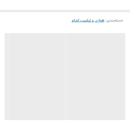
مناسب برای تمرینات:
تقویت عضلات پا و باسن
دسته‌بندی
:
تمرینات اصلاحی و کششی
هوازی و تناسب اندام
گرم‌کردن و ریکاوری
سبک و قابل حمل — مناسب برای سفر و تمرین در هر مکان
قابل استفاده برای آقایان و بانوان
موارد
مصرف
:
این باندها در تمرینات پایین‌تنه، یوگا، پیلاتس، کراس‌فیت و تمرینات بازتوانی
کاربرد دارند و به‌خاطر ابعاد جمع‌وجور، در هر کیف ورزشی جا می‌گیرند.
توضیحات انتخاب مقاومت
با توجه به وضعیت آمادگی سطح و توان ورزشکار انتخاب می شود.
15 LB :
گرم کردن و تمرینات سبک
25 LB :
تمرینات متوسط
35 -45 LB :
تمرینات قدرتی و حرفه ای تر