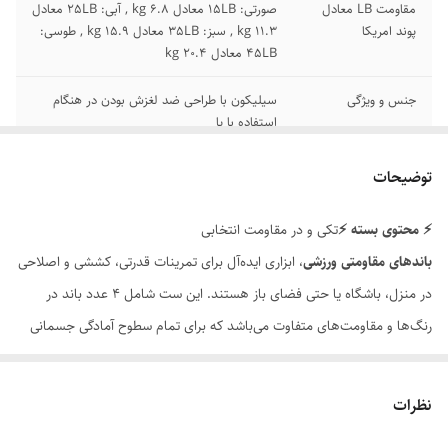
مقاومت LB معادل
صورتی: 15LB معادل 6.8 kg , آبی: 25LB معادل
پوند امریکا
11.3 kg , سبز: 35LB معادل 15.9 kg , طوسی:
45LB معادل 20.4 kg
جنس و ویژگی
سیلیکون با طراحی ضد لغزش بودن در هنگام
استفاده با پا
کشور تولید کننده
ساخت چین
توضیحات
اصالت کالا
اصل
⚡ محتوی بسته ⚡
تکی و در مقاومت انتخابی
باندهای
مقاومتی
ورزشی
، ابزاری ایده‌آل برای تمرینات قدرتی، کششی و اصلاحی
در منزل، باشگاه یا حتی فضای باز هستند. این ست شامل ۴ عدد باند در
رنگ‌ها و مقاومت‌های متفاوت می‌باشد که برای تمام سطوح آمادگی جسمانی
— از مبتدی تا حرفه‌ای — مناسب
می باشد.
نظرات
جنس
باکیفیت
و مقاوم در برابر کشش و پارگی