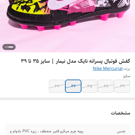
کفش فوتبال پسرانه نایک مدل نیمار | سایز ۳۵ تا ۳۹
برند:
Nike Mercurial
سایز
۳۷
۳۶
35
۳۸
۳۹
مشخصات
جنس
رویه چرم میکرو فایبر منعطف ، زیره PVC بادوام و