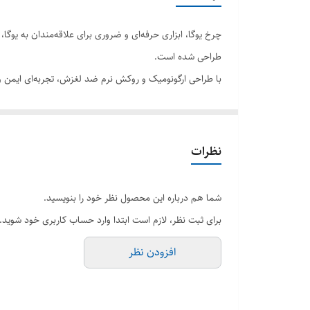
چرخ یوگا، ابزاری حرفه‌ای و ضروری برای علاقه‌مندان به 
طراحی شده است.
با طراحی ارگونومیک و روکش نرم ضد لغزش، تجربه‌ای ایمن و 
ویژگی ها
✅ افزایش انعطاف‌پذیری بدن
✅ کمک به باز شدن قفسه سینه و ستون فقرات
نظرات
✅ کاهش درد کمر و عضلات پشت
✅ مناسب برای حرکات کششی، تعادلی و ریلکسیشن
شما هم درباره این محصول نظر خود را بنویسید.
✅ روکش ضد لغزش با سطح نرم و مقاوم
برای ثبت نظر، لازم است ابتدا وارد حساب کاربری خود شوید.
افزودن نظر
مناسب برای:
افراد مبتدی تا حرفه‌ای
مربیان یوگا و پیلاتس