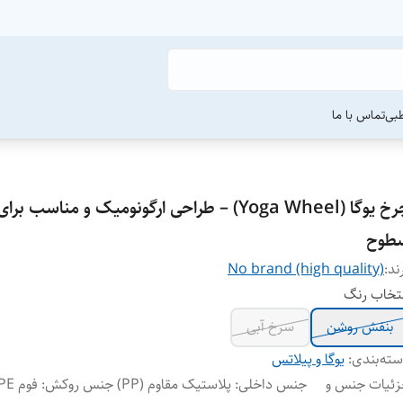
طبی
تماس با ما
چرخ یوگا (Yoga Wheel) – طراحی ارگونومیک و مناسب ب
طوح
ند:
No brand (high quality)
تخاب رنگ
بنفش روشن
سرخ آبی
ته‌بندی
:
یوگا و پیلاتس
ئیات جنس و