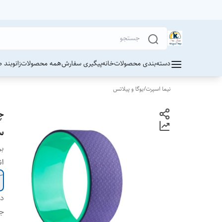
دسته‌بندی محصولات
خانه
پیگیری سفارش
همه محصولات
زانوبند 
نیما اسپرت
/
یوگا و پیلاتس
س
بر
ان
دس
جز