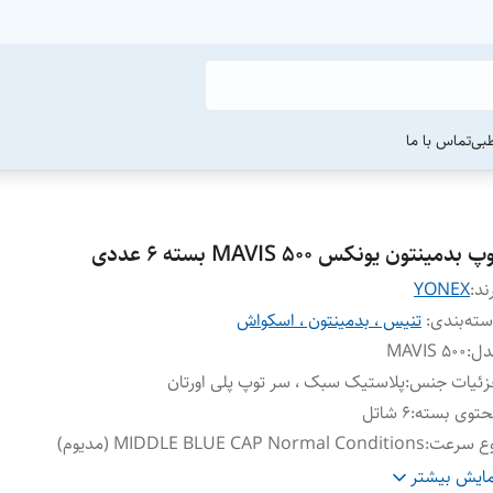
طبی
تماس با ما
پ بدمینتون یونکس MAVIS 500 بسته ۶ عددی
ند:
YONEX
ته‌بندی
:
تنیس ، بدمینتون ، اسکواش
دل
:
MAVIS 500
زئیات جنس
:
پلاستیک سبک ، سر توپ پلی اورتان
توی بسته
:
۶ شاتل
وع سرعت
:
MIDDLE BLUE CAP Normal Conditions (مدیوم)
نگ
:
زرد فلورسنت ، نوار آبی
ایش بیشتر