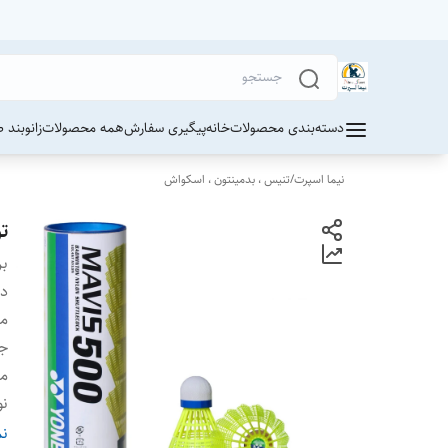
دسته‌بندی محصولات
خانه
پیگیری سفارش
همه محصولات
زانوبند 
نیما اسپرت
/
تنیس ، بدمینتون ، اسکواش
تو
بر
دس
م
ج
مح
ن
ر
نم