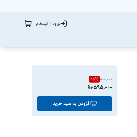
ورود | ثبت‌نام
25
%
800,000
595,000
افزودن به سبد خرید