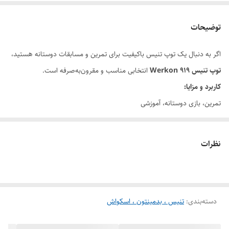
توضیحات
اگر به دنبال یک توپ تنیس باکیفیت برای تمرین و مسابقات دوستانه هستید،
توپ
تنیس
919
Werkon
انتخابی مناسب و مقرون‌به‌صرفه است.
کاربرد و
مزایا:
تمرین، بازی دوستانه، آموزشی
دارای دید بالا در شرایط مختلف نوری
سبک و خوش دست
نظرات
ماندگاری رنگ و کیفیت در استفاده های طولانی
پرش استاندارد و یکنواخت
مناسب
برای
دسته‌بندی
:
تنیس ، بدمینتون ، اسکواش
آکادمی ها و باشگاه های تنیس، آموزشگاه ها و ورزشکاران مبتدی تا نیمه
حرفه‌ای