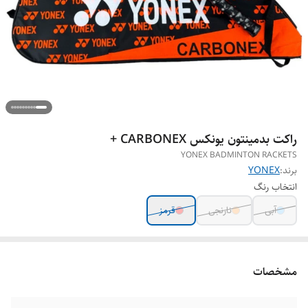
راکت بدمینتون یونکس CARBONEX +
YONEX BADMINTON RACKETS
برند:
YONEX
انتخاب رنگ
آبی
نارنجی
قرمز
مشخصات