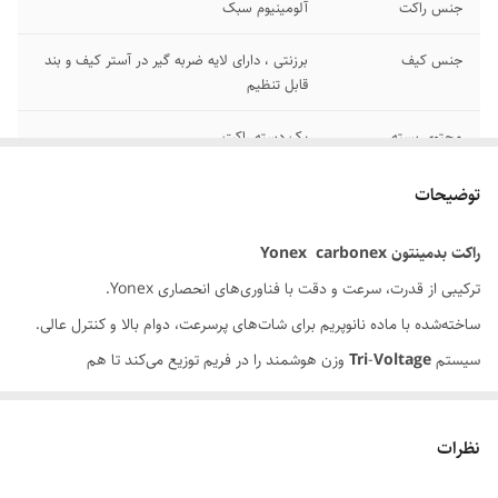
جنس راکت
آلومینیوم سبک
جنس کیف
برزنتی ، دارای لایه ضربه گیر در آستر کیف و بند
قابل تنظیم
محتوی بسته
یک دسته راکت
وزن
۹۸ gr
توضیحات
طول دسته راکت
۶۶ cm
راکت
بدمینتون
carbonex
Yonex
ترکیبی از قدرت، سرعت و دقت با فناوری‌های انحصاری Yonex.
ساخت کشور
ژاپن
ساخته‌شده با ماده نانوپریم برای شات‌های پرسرعت، دوام بالا و کنترل عالی.
ابعاد صفحه راکت
۲۴.۵*20 cm
سیستم
Voltage
-
Tri
وزن هوشمند را در فریم توزیع می‌کند تا هم
اسمش‌های سنگین بزنید و هم واکنش‌های سریع داشته باشید.
فناوری
Filter
Sound
صدای تیز و قدرتمندی ایجاد می‌کند که حریف را
نظرات
غافلگیر می‌کند.