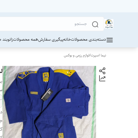
دسته‌بندی محصولات
خانه
پیگیری سفارش
همه محصولات
زانوبند 
نیما اسپرت
/
لوازم رزمی و بوکس
لب
بر
سا
دس
جز
کش
ک