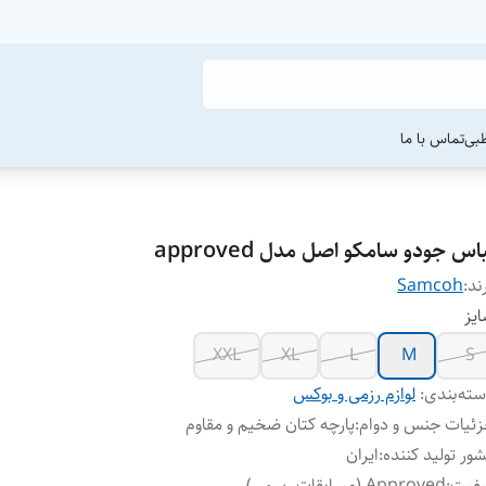
طبی
تماس با ما
اس جودو سامکو اصل مدل approved
ند:
Samcoh
یز
XXL
XL
L
M
S
ته‌بندی
:
لوازم رزمی و بوکس
ئیات جنس و دوام
:
پارچه کتان ضخیم و مقاوم
ور تولید کننده
:
ایران
یفیت
:
Approved (مسابقات رسمی)