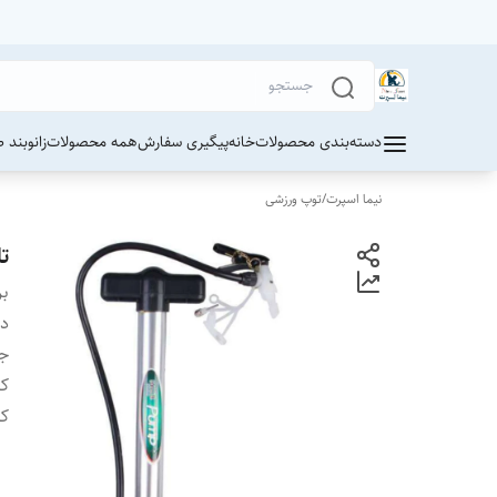
دسته‌بندی محصولات
خانه
پیگیری سفارش
همه محصولات
زانوبند 
نیما اسپرت
/
توپ ورزشی
تل
بر
دس
ج
کش
کا