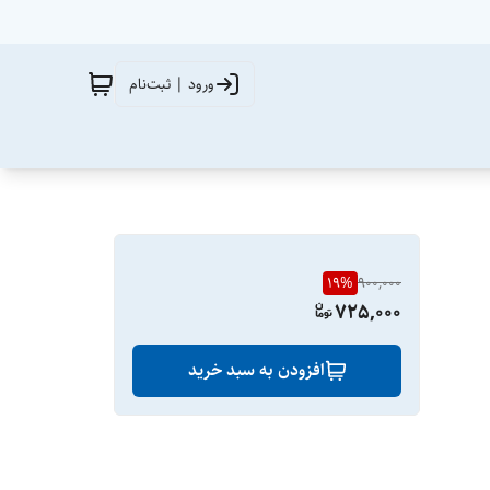
ورود | ثبت‌نام
19
%
900,000
725,000
افزودن به سبد خرید