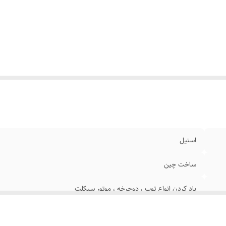
استیل
ساخت چین
باد کردن انواع توپ ، دوچرخه ، موتور سیکلت