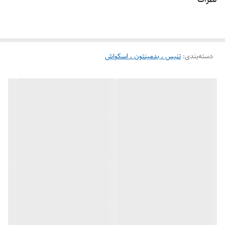
راکت بدمینتون یونکس مدل VOLTRIC
یک کاور از جنس برزنت کانتینری آب
گریز و همچنین دارای بند قابل تنظیم می‌باشد که حمل آن را آسان و راحت
می‌کند.
دسته‌بندی
:
راکت بدمینتون یونکس مدل VOLTRIC
تنیس ، بدمینتون ، اسکواش
برای بازیکنان آماتور و بازی‌های
تمرینی مناسب است و قابل استفاده در باشگاه و محیط‌های باز مانند : پارک و
طبیعت می‌باشد .