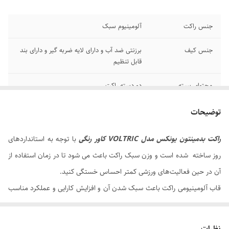
جنس راکت
آلومینیوم سبک
جنس کیف
برزنتی ضد آب و دارای لایه ضربه گیر و دارای بند
قابل تنظیم
محتوای بسته
دو دسته راکت
وزن یک دسته راکت
108 gr
توضیحات
ساخت کشور
ژاپن
راکت بدمینتون یونکس مدل VOLTRIC کاور رنگی
با توجه به استانداردهای
روز ساخته شده است و وزن سبک راکت باعث می شود تا در زمان استفاده از
آن در حین فعالیت‌های ورزشی کمتر احساس خستگی کنید.
قاب آلومینیومی راکت باعث سبک شدن آن و افزایش کارایی و عملکرد مناسب
در مسابقات و تمرین می‌شود و همچنین این آلومینیوم از مقاومت بالایی
برخوردار است که باعث افزایش عمر و دوام بالای راکت می‌‌شود.
نظرات