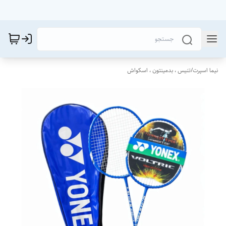
نیما اسپرت
/
تنیس ، بدمینتون ، اسکواش