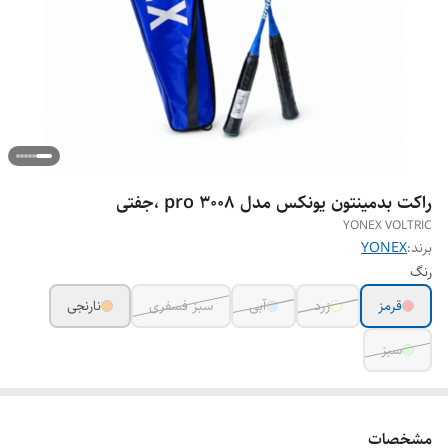
راکت بدمینتون یونکس مدل pro 3008 ،جفتی
YONEX VOLTRIC
برند:
YONEX
رنگ
قرمز
زرد
آبی
سبز فسفری
نارنجی
سبز
مشخصات