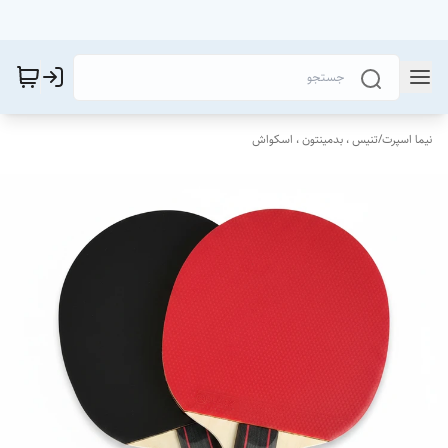
نیما اسپرت
/
تنیس ، بدمینتون ، اسکواش