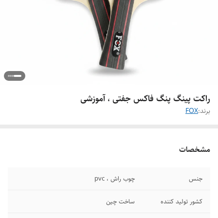
راکت پینگ پنگ فاکس جفتی ، آموزشی
برند:
FOX
مشخصات
جنس
چوب راش ، pvc
کشور تولید کننده
ساخت چین