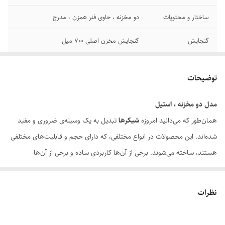
ساختار و محتویات
دو مخزنه ، حاوی فنر همزن ، مدرج
گنجایش
گنجایش مخزن اصلی ۷۰۰ میل
کشور تولید کننده
ساخت چین
توضیحات
اصالت کالا
اصل
مدل دو مخزنه ، استیل
همان‌طور که می‌دانید امروزه
شیکرها
تبدیل به یک وسیله‌ی ضروری و مفید
شده‌اند. این محصولات در انواع مختلفی، که دارای حجم و قابلیت‌های مختلفی
هستند، ساخته می‌شوند. برخی از‌ آن‌ها کاربردی ساده و برخی از آن‌ها
آپشن‌های بیشتری را همراه خود دارند. اگر ورزشکار هستید و به نکات ورزشی
اهمیت می‌دهید، این وسیله می‌تواند برایتان مفید واقع شود. ناگفتنی نماند که
نظرات
شیکر صرفا برای ورزشکاران نیست، بلکه در خانه و یا در سفر نیز می‌توانید از
آن استفاده کنید. با همراه داشتن شیکر می‌‍توانید هر نوع مایعی که می‌خواهید