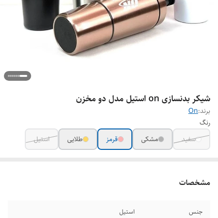
شیکر بدنسازی on استیل مدل دو مخزن
برند:
On
رنگ
سفید
مشکی
قرمز
طلایی
استیل
مشخصات
جنس
استیل