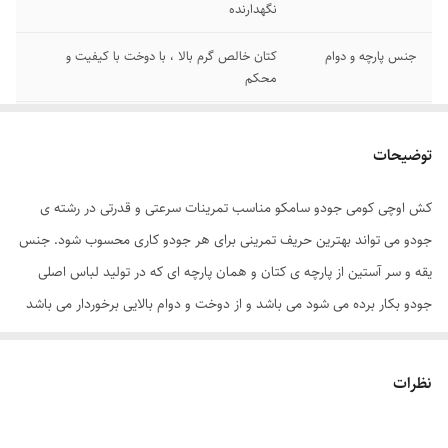
نگهدارنده
جنس پارچه و دوام
کتان خالص گرم بالا ، با دوخت با کیفیت و
محکم
جنس کش
سیلیکون ۶۰ رشته ای
توضیحات
طول کش
۳ متر
کش اوچی کومی جودو سامکو مناسب تمرینات سرعتی و قدرتی در رشته ی
کشور تولید کننده
تولید ایران شرکت سامکو
جودو می تواند بهترین حریف تمرینی برای هر جودو کاری محسوب شود. جنس
یقه و سر آستین از پارچه ی کتان و همان پارچه ای که در تولید لباس اصلی
جودو بکار برده می شود می باشد و از دوخت و دوام بالایی برخوردار می باشد
.
نظرات