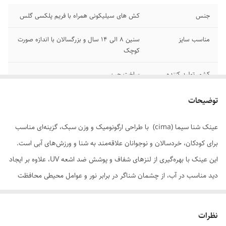
جنس
کش های سیلیکونی همراه با فریم پلکسی گلس
مناسب سایز
سنین ۸ الی ۱۴ سال و بزرگسالان با اندازه صورت
کوچک
کشور تولید کننده
ساخت چین
توضیحات
عینک شنا سیما (cima) با طراحی ارگونومیک و وزن سبک، گزینه‌ای مناسب
برای کودکان، خردسالان و نوجوانان علاقه‌مند به شنا و ورزش‌های آبی است.
این عینک با بهره‌گیری از لنزهای شفاف و پوشش ضد اشعه UV، علاوه بر ایجاد
دید مناسب در آب، از چشمان شناگر در برابر نور و عوامل محیطی محافظت
می‌کند.
بدنه و بندهای این عینک از جنس سیلیکون نرم و انعطاف‌پذیر ساخته شده‌اند
نظرات
که ضمن ایجاد راحتی بیشتر، از ورود آب به داخل عینک جلوگیری می‌کنند.