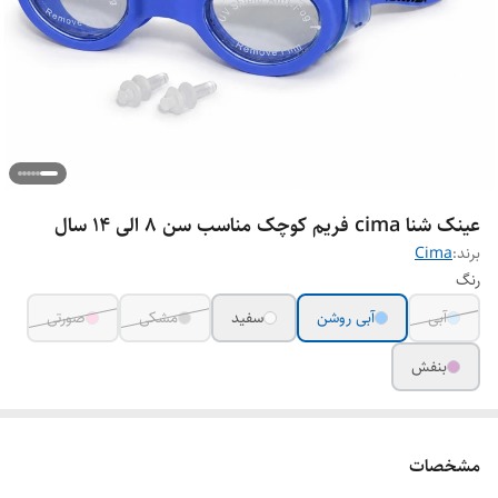
عینک شنا cima فریم کوچک مناسب سن ۸ الی ۱۴ سال
برند:
Cima
رنگ
آبی
آبی روشن
سفید
مشکی
صورتی
بنفش
مشخصات