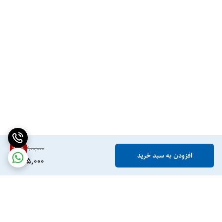
28
%
900,000
افزودن به سبد خرید
645,000