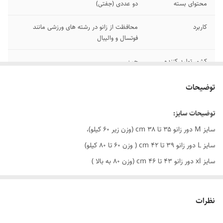
محتوای بسته
دو عددی (جفتی)
کاربرد
محافظت از زانو در رشته های ورزشی مانند
فوتسال و والیبال
کشور تولید کننده
چین
اصالت کالا
های کپی
توضیحات
توضیحات سایز:
سایز M دور زانو ۳۵ تا ۳۸ cm (وزن زیر ۶۰ کیلو)،
سایز L دور زانو ۳۹ تا ۴۲ cm ( وزن ۶۰ تا ۸۰ کیلو)
سایز xl دور زانو ۴۳ تا ۴۶ cm (وزن ۸۰ به بالا )
محصول درجه یک مشابه اورجینال
عکس خود محصول گذاشتم
نظرات
دارای قابلیت تنفسی