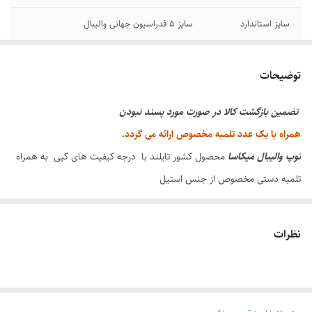
سایز استاندارد
سایز ۵ فدراسیون جهانی والیبال
جنس
چرم صنعتی میکرو فایبر ، جنس تلمبه استیل
توضیحات
محتوی پک
توپ والیبال میکاسا تایلندی همراه با یک عدد
تلمبه پامپ اصلی
تضمین بازگشت کالا در صورت مورد پسند نبودن
همراه با یک عدد تلمبه مخصوص ارائه می گردد.
توپ
والیبال
میکاسا
محصول کشور تایلند با درجه کیفیت های کپی به همراه
تلمبه دستی مخصوص از جنس استیل
کیفیت بازی مشابه اصل
مناسب بازی های تمرینی در سالن ها و آکادمی های والیبال ،
نظرات
مورد استفاده در مدارس ، مناسب بازی در زمین های خاکی و زمین های
آسفالته بدون دندانه می باشد .