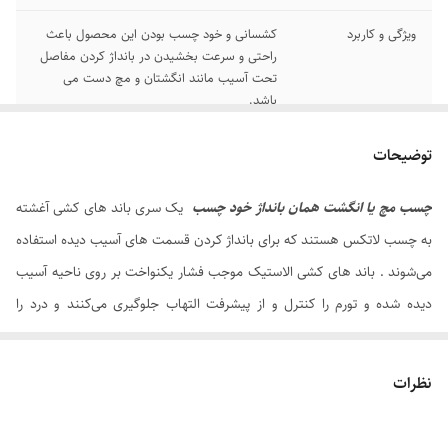
ویژگی و کاربرد
کشسانی و خود چسب بودن این محصول باعث
راحتی و سرعت بخشیدن در بانداژ کردن مفاصل
تحت آسیب مانند انگشتان و مچ دست می
باشد.
جنس
بافت مشبک الاستیک و لاتکس (حالت کشسان)
توضیحات
چسب مچ یا انگشت همان بانداژ خود چسب
یک سری باند های کشی آغشته
به چسب لاتکس هستند که برای بانداژ کردن قسمت های آسیب دیده استفاده
می‌شوند . باند های کشی الاستیک موجب فشار یکنواخت بر روی ناحیه آسیب
دیده شده و تورم را کنترل و از پیشرفت التهاب جلوگیری می‌کنند و درد را
کاهش می‌دهند .
باند های کشی خود چسب
جهت کاهش و از بین بردن برخی از ورم ها مانند
نظرات
ورم زانو و در درمان بیماریهای وریدی مانند واریس کاربرد دارند . از این باند ها
می‌توان در زمان استراحت و خواب هم استفاده کرد و در استفاده طولانی مدت