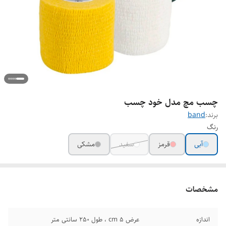
چسب مچ مدل خود چسب
برند:
band
رنگ
آبی
قرمز
سفید
مشکی
مشخصات
اندازه
عرض 5 cm ، طول 250 سانتی متر