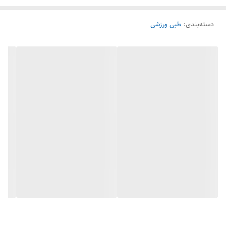
هیچ گونه گسستگی و پوسیدگی در آن دیده نمی‌شود .
بانداژ
دسته‌بندی
:
طبی ورزشی
باید طوری در محل پیچیده شود که فشار روی عروق ایجاد نکند بانداژ را
تا زمانی که تورم در ناحیه صدمه دیده برطرف شود نگه می‌داریم .
امروزه بسیاری از ورزشکاران در رشته های فوتبال،فوتسال ، والیبال، بدنسازی ،
تنیس ، ژیمناستیک از این بانداژ به شکل های مختلفی استفاده می برند .