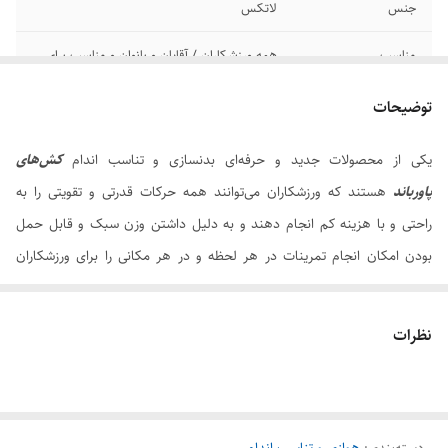
جنس
لاتکس
مناسب
همه ورزشکاران / آقایان و بانوان و مناسب برای
انواع رشته ها و تمرینات ورزشی
توضیحات
سایر توضیحات
سبک و قابل حمل ، امکان ورزش در هر لحظه و
حتی در سفر و هر مکان ( خانه و باشگاه ) ،
یکی از محصولات جدید و حرفه‌ای بدنسازی و تناسب اندام
کش‌های
کیفیت و استحکام بسیار بالا
پاورباند
هستند که ورزشکاران می‌توانند همه حرکات قدرتی و تقویتی را به
اصالت کالا
اصل
راحتی و با هزینه کم انجام دهند و به دلیل داشتن وزن سبک و قابل حمل
بودن امکان انجام تمرینات در هر لحظه و در هر مکانی را برای ورزشکاران
فراهم می‌کند.
کش پاور تراباند رنگ قرمز
یکی از پر کاربرد ترین مقاومت های مورد استفاده در
نظرات
ورزش می باشد
کش پاور تراباند
به رنگ قرمز دارای طول محیط ۲۰۸ سانتیمتر در حالت ثابت و
عرض (پهنا) 13 میلی متر ،ضخامت ۴.۵ میلی متر است.