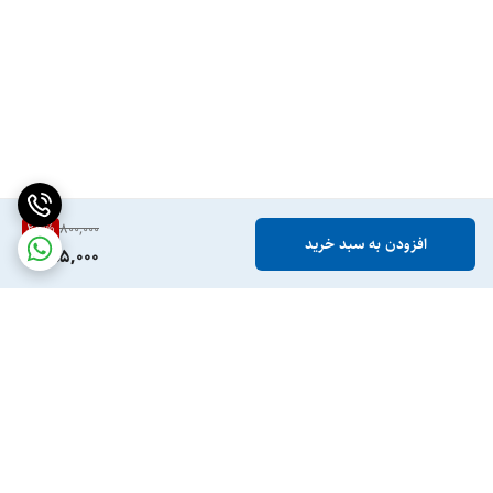
25
%
800,000
افزودن به سبد خرید
595,000
برگشت به بالا