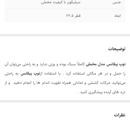
جنس
سیلیکون با کیفیت مخملی
ابعاد
قطر 22.5
توضیحات
توپ پیلاتس مدل مخملی
کاملاً سبک بوده و وزنی ندارد و به راحتی می‌توان آن
را حمل و در هر مکانی استفاده کرد . با استفاده از
توپ پیلاتس
به راحتی
می‌توانید حرکات کششی و تعادلی همراه تقویت اندام ها را انجام دهید و از
درد های آینده پیشگیری کنید .
توپ پیلاتس مخملی
باعث تقویت عضلات پاها ، دست ها ، پشت ، کمر و
ستون مهره ها ، سینه ، شکم و گردن می شود که ورزشکار با استفاده از این
نظرات
توپ می‌تواند اکثر نقاط بدن خود را نرمش و تقویت کند .
افرادی که به دنبال کاهش وزن هستند استفاده از توپ پیلاتس برای آن ها