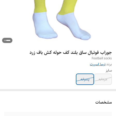
جوراب فوتبال ساق بلند کف حوله کش باف زرد
Football socks
برند:
نیما اسپرت
سایز
مردانه
پسرانه
مشخصات