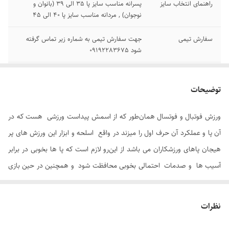
راهنمای انتخاب سایز
پسرانه مناسب سایز پا 35 الی 39 (بانوان و
نوجوان) , مردانه مناسب سایز پا 40 الی 45
سفارش تیمی
جهت سفارش تیمی به شماره زیر تماس گرفته
شود 09192283675
جنس
پارچه بافته شده از الیاف نخی و کشی
توضیحات
ورزش فوتبال و فوتسال همان‌طور که از اسمش پیداست ورزشی هست که در
آن پا و عملکرد آن حرف اول را میزند در واقع اسلحه و ابزار این ورزش های پر
هیجان پاهای ورزشکاران می باشد از این‌رو لازم است که پا ها بخوبی در برابر
آسیب ها و صدمات احتمالی بخوبی محافظت شود و همچنین در حین بازی
عملکرد مطلوبی داشته باشند .
جوراب فوتبالی
مورد استفاده فوتبالیست ها با ساق بلند و کشسانی که دارد
نظرات
باعث فیکس و بهتر نگهداشتن قلم بند می شود .