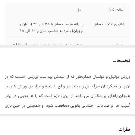
اصالت کالا
اصل
راهنمای انتخاب سایز
پسرانه مناسب سایز پا 35 الی 39 (بانوان و
نوجوان) , مردانه مناسب سایز پا 40 الی 45
سفارش تیمی
جهت سفارش تعدادی به شماره زیر تماس گرفته
شود 09192283675
توضیحات
جنس
پارچه بافته شده از الیاف نخی و کشی
ورزش فوتبال و فوتسال همان‌طور که از اسمش پیداست ورزشی هست که در
آن پا و عملکرد آن حرف اول را میزند در واقع اسلحه و ابزار این ورزش های پر
هیجان پاهای ورزشکاران می باشد از این‌رو لازم است که پا ها بخوبی در برابر
آسیب ها و صدمات احتمالی بخوبی محافظت شود و همچنین در حین بازی
عملکرد مطلوبی داشته باشند .
جوراب فوتبالی
مورد استفاده فوتبالیست ها با ساق بلند و کشسانی که دارد
نظرات
باعث فیکس و بهتر نگهداشتن قلم بند می شود .