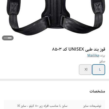
قوز بند طبی UNISEX کد 8503
برند:
Mailika
سایز
Xl
L
مشخصات
توضیحات سایز
سایز L مناسب افراد زیر ۸۰ کیلو ، سایز Xl