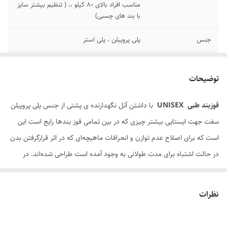
مناسب افراد بالای ۸۰ کیلو ،، ( تنظیم بیشتر سایز
با بند های چسبی)
جنس
پلی پروپیلن ، پلی استر
کشور تولید کننده
ساخت چین
توضیحات
اصالت کالا
اصل
قوزبند
طبی
UNISEX
با داشتن آتل نگهدارنده ی پشتی از جنس پلی پروپیلن
سفت جهت ایستایی بیشتر چیزی که در بین تمامی قوز بندها رایج است این
است که برای اصلاح عدم توازن و انحرافات ماهیچه‌ای که در اثر قرارگرفتن بدن
در حالت اشتباه برای مدت طولانی به وجود آمده است طراحی شده‌اند. در
حالی‌که ماهیچه های قسمت جلوی قفسه سینه بیشتر به سمت سفت و
کوچک شدن تمایل دارند ماهیچه های قسمت میانی کمر شامل ماهیچه
نظرات
ذوزنقه‌ای میانی و ماهیچه لوزی بیشتر دچار کشیدگی بیش از حد می‌شوند. قوز
بندها ماهیچه‌هایی را که زیاد کارایی نداشته‌اند را فعال کرده و باعث می‌شوند تا