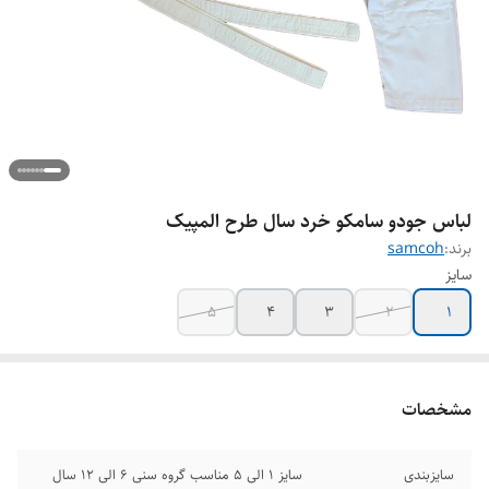
لباس جودو سامکو خرد سال طرح المپیک
برند:
samcoh
سایز
5
4
3
2
1
مشخصات
سایزبندی
سایز 1 الی 5 مناسب گروه سنی 6 الی 12 سال