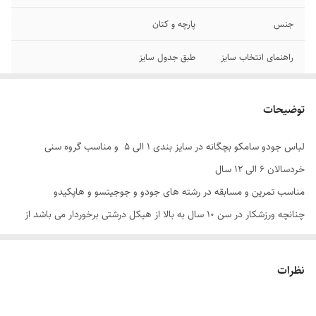
جنس
پارچه و کتان
راهنمای انتخاب سایز
طبق جدول سایز
توضیحات
لباس جودو سامکو بچگانه در سایز بندی 1 الی 5 و مناسب گروه سنی
خردسالان 6 الی 12 سال
مناسب تمرین و مسابقه در رشته های جودو و جوجیتسو و هاپکیدو
چنانچه ورزشکار در سن 10 سال به بالا از هیکل درشتی برخوردار می باشد از
سایز های بالاتر یعنی اسمال و مدیوم سفارش دهید
دیگر سایزها S , M , L , XL , XXL در سایت نیما اسپرت موجود می باشد .
نظرات