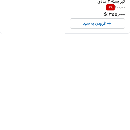
گیر بسته ۲ عددی
11
%
400,000
355,000
افزودن به سبد