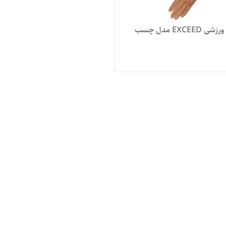
آرنج بند ورزشی EXCEED مدل چسب