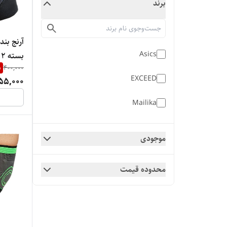
برند
آرنج بن
Asics
بسته ۲ عددی
%
400,000
EXCEED
55,000
Mailika
موجودی
محدوده قیمت