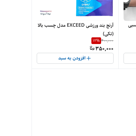
آرنج بند ورزشی EXCEED مدل چسب بالا
(تکی)
12
%
400,000
350,000
افزودن به سبد