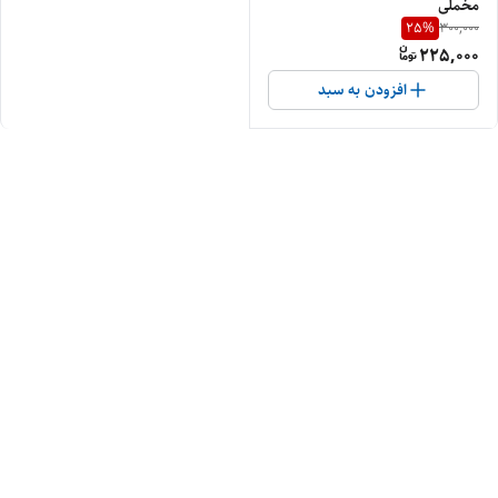
مخملی
25
%
300,000
225,000
افزودن به سبد