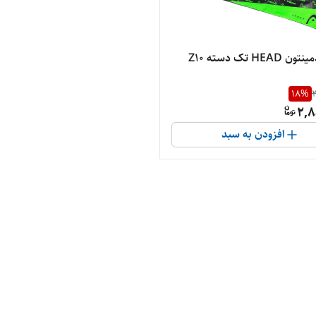
HEA تک دسته Z10
18
%
3
2,8
افزودن به سبد