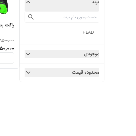
برند
راکت بدمینتون D
HEAD
,500,000
50,000
موجودی
محدوده قیمت