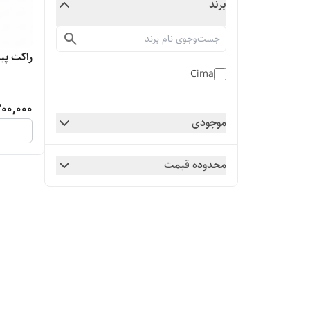
برند
راکت پینگ پن
Cima
00,000
موجودی
محدوده قیمت