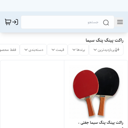
راکت پینگ پنگ سیما
پربازدیدترین
برندها
قیمت
دسته‌بندی
فقط محصول
راکت پینگ پنگ سیما جفتی ،