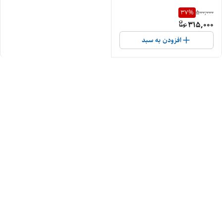
37
%
500,000
315,000
افزودن به سبد