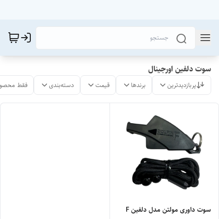
سوت دلفین اورجینال
پربازدیدترین
برندها
قیمت
دسته‌بندی
فقط محصول
سوت داوری مولتن مدل دلفین F