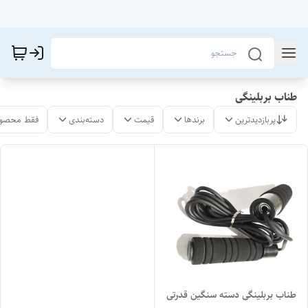
طناب بربلینگی
پربازدیدترین
برندها
قیمت
دسته‌بندی
فقط محصول
طناب بربلینگی دسته سنگین قدرتی