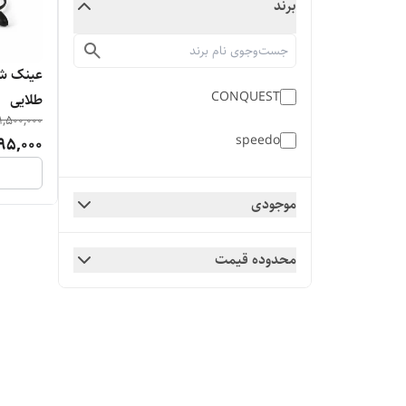
برند
CONQUEST
طلایی
1,500,000
speedo
195,000
موجودی
محدوده قیمت