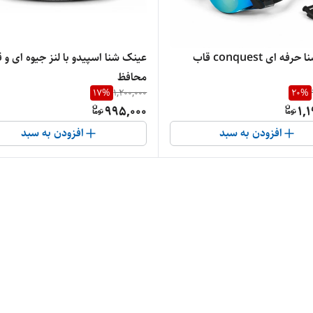
عینک شنا حرفه ای conquest قاب
عینک شنا اسپیدو با لنز جیوه ای و 
محافظ
17
%
1,200,000
20
%
995,000
1,
افزودن به سبد
افزودن به سبد