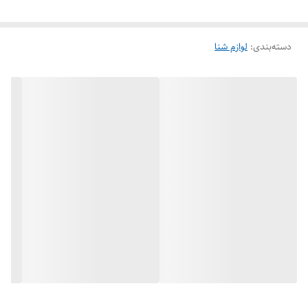
در برابر ضربه، خط و خش و آسیب‌های احتمالی هنگام حمل و نگهداری
محافظت می‌کند.
دسته‌بندی
:
ویژگی‌های محصول:
لوازم شنا
برند: Speedo
لنز آینه‌ای با کاهش انعکاس نور
محافظت در برابر اشعه UV
طراحی ارگونومیک و راحت
آب‌بندی مناسب و جلوگیری از نفوذ آب
بند قابل تنظیم برای فیت شدن بهتر
مناسب برای تمرینات شنا و مسابقات
دارای قاب محافظ سخت و زیپ‌دار
کیفیت ساخت بالا و دوام طولانی
مناسب برای:
شناگران حرفه‌ای و آماتور