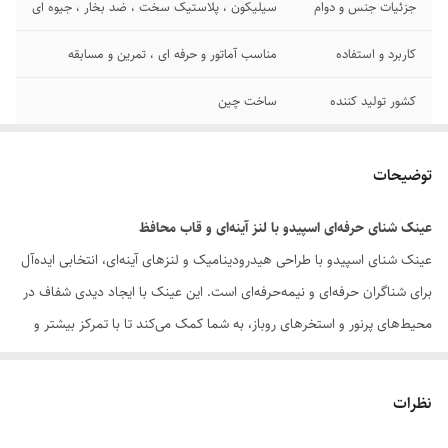
جزئیات جنس و دوام
سیلیکون ، پلاستیک سخت ، ضد بخار ، جیوه ای
کاربرد و استفاده
مناسب آماتور و حرفه ای ، تمرین و مسابقه
کشور تولید کننده
ساخت چین
سایر توضیحات
قابلیت تنظیم سایز با بند های قابل تنظیم
توضیحات
عینک شنای حرفه‌ای اسپیدو با لنز آینه‌ای و قاب محافظ
عینک شنای اسپیدو با طراحی هیدرودینامیک و لنزهای آینه‌ای، انتخابی ایده‌آل
برای شناگران حرفه‌ای و نیمه‌حرفه‌ای است. این عینک با ایجاد دیدی شفاف در
محیط‌های پرنور و استخرهای روباز، به شما کمک می‌کند تا با تمرکز بیشتر و
کمترین مقاومت در آب شنا کنید. فریم نرم و ارگونومیک آن به‌خوبی روی
صورت قرار گرفته و از نفوذ آب جلوگیری می‌کند.
نظرات
همراه این محصول یک قاب محافظ سخت و زیپ‌دار ارائه می‌شود که از عینک