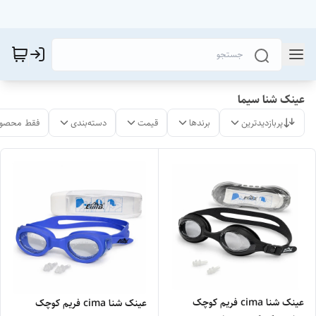
عینک شنا سیما
پربازدیدترین
برندها
قیمت
دسته‌بندی
فقط محصول
عینک شنا cima فریم کوچک
عینک شنا cima فریم کوچک