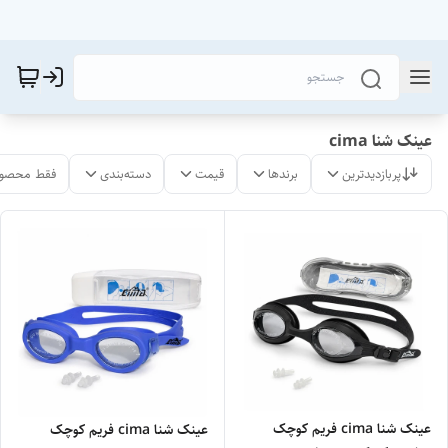
عینک شنا cima
پربازدیدترین
برندها
قیمت
دسته‌بندی
فقط محصول
عینک شنا cima فریم کوچک
عینک شنا cima فریم کوچک