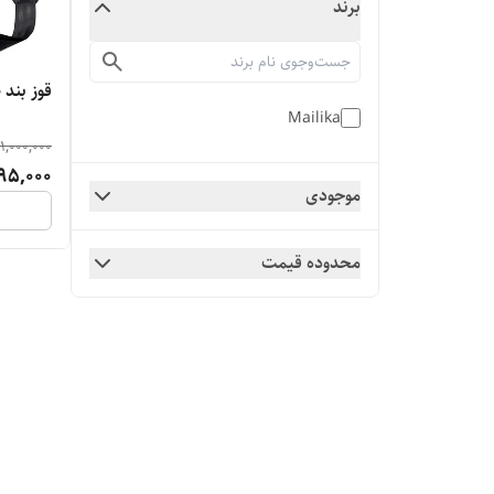
برند
قوز بند طبی UNISEX کد 8503
Mailika
1,000,000
95,000
موجودی
محدوده قیمت