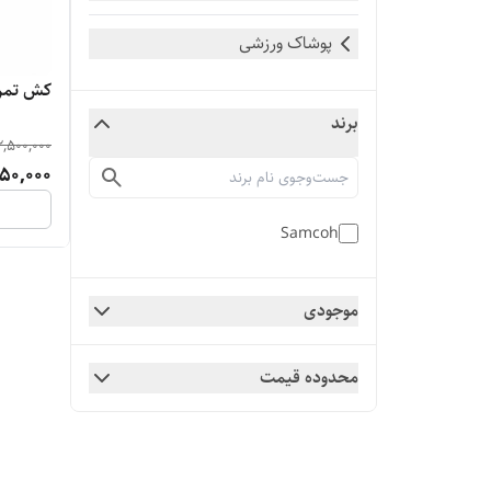
پوشاک ورزشی
کش تمری
برند
2,500,000
50,000
Samcoh
موجودی
محدوده قیمت