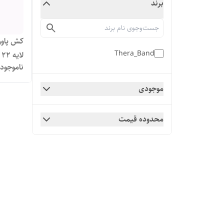
برند
Thera_Band
لایه 22 میل
ناموجود
موجودی
محدوده قیمت