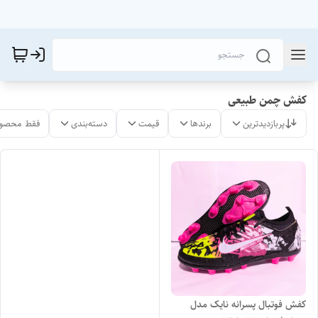
کفش چمن طبیعی
پربازدیدترین
برندها
قیمت
دسته‌بندی
فقط محصول
کفش فوتبال پسرانه نایک مدل