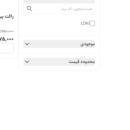
راکت پینگ پن
LOKI
2,250,000
75,000
موجودی
محدوده قیمت