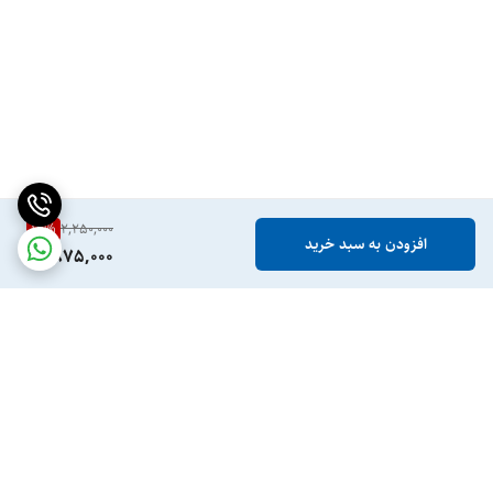
16
%
2,250,000
افزودن به سبد خرید
1,875,000
برگشت به بالا