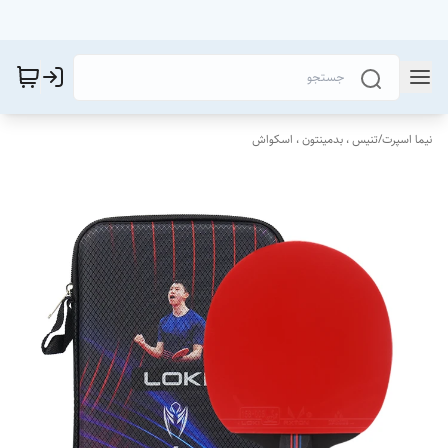
نیما اسپرت
/
تنیس ، بدمینتون ، اسکواش