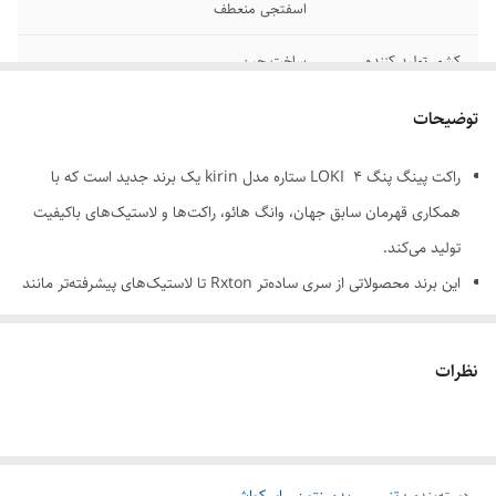
اسفتجی منعطف
کشور تولید کننده
ساخت چین
وزن
وزن کل دسته راکت با رویه ها ۲۰۰ گرم
توضیحات
رنگ
یه رویه مشکی ، یه رویه قرمز
راکت پینگ پنگ LOKI ۴ ستاره مدل kirin یک برند جدید است که با
همکاری قهرمان سابق جهان، وانگ هائو، راکت‌ها و لاستیک‌های باکیفیت
تولید می‌کند.
این برند محصولاتی از سری ساده‌تر Rxton تا لاستیک‌های پیشرفته‌تر مانند
N80، GTX Pro و T3 را ارائه می‌دهد.
مشتریان از کیفیت راکت‌های LOKI راضی هستند و آن را برای بازیکنان
نظرات
حرفه ای و نیمه حرفه ای مناسب می‌دانند.