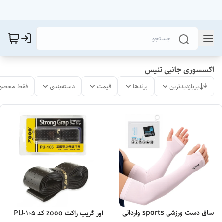
اکسسوری جانبی تنیس
پربازدیدترین
برندها
قیمت
دسته‌بندی
فقط محصول
ساق دست ورزشی sports وارداتی
اور گریپ راکت zooo کد PU-1۰۵