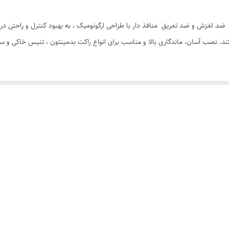
 کد PU-105 با جنس پلی اورتان ضد لغزش و ضد تعریق منافذ دار با طراحی ارگونومیک ، به بهبود کنت
. نصب آسان، ماندگاری بالا و مناسب برای انواع راکت بدمینتون ، تنیس خاکی و س