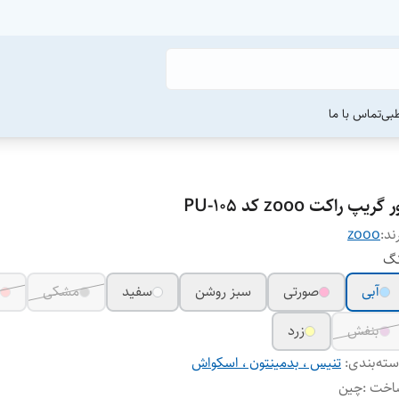
طبی
تماس با ما
ر گریپ راکت zooo کد PU-1۰۵
ند:
zooo
نگ
آبی
صورتی
سبز روشن
سفید
مشکی
بنفش
زرد
ته‌بندی
:
تنیس ، بدمینتون ، اسکواش
اخت
:
چین