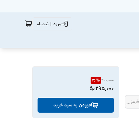
ورود | ثبت‌نام
26
%
400,000
295,000
قرمز
افزودن به سبد خرید