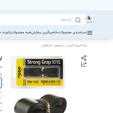
دسته‌بندی محصولات
خانه
پیگیری سفارش
همه محصولات
زانوبند 
نیما اسپرت
/
تنیس ، بدمینتون ، اسکواش
او
بر
ر
دس
س