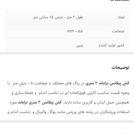
ایعاد
طول ۲ متر ، عرض ۱۵ سانتی متر
ضخامت
0.55 mm
کشور تولید کننده
چین
اصالت کالا
اصل
توضیحات
کش پیلاتس تراباند 2 متری
در رنگ های مختلف با ضخامت 0.5 میلی متر
با
وجود قیمت مناسب کارایی فوق‌العاده ای در تناسب اندام و عضله سازی و
همچنین حمل آسان و کاربری ساده دارند.
کش پیلاتس 2 متری تراباند
مورد
استفاده ورزشکاران در رشته های ورزشی مانند یوگا , والیبال و تناسب اندام و
همچنین در حرکات درمانی اصلاحی و فیزیوتراپی کاربرد دارد .
ویژگی و مزایا