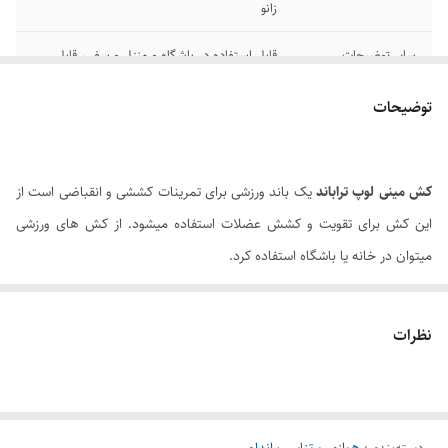
زانو
سایر توضیحات
قابل استفاده در باشگاه و منزل و سفر ، قابل
شستشو
توضیحات
اصالت کالا
اصل
کش مینی لوپ تراباند
یک باند ورزشی برای تمرینات کششی و انقباضی است از
این کش برای تقویت و کشش عضلات استفاده میشود. از کش های ورزشی
میتوان در خانه یا باشگاه استفاده کرد.
از
کش حلقه ای تراباند
برای تقویت عضلات درگیر در حرکات پل و اسکات ،
عضلات باسن ، ران و بازوها میتوان استفاده کرد. در یوگا و ایروبیک و ورزش
نظرات
بانوان به طور گسترده از این کش استفاده می شود و همچنین در فیزیوتراپی و
درمان زانو ها از کش مینی لوپ استفاده می شود .