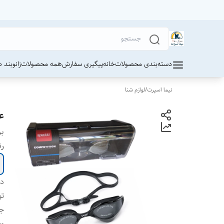
دسته‌بندی محصولات
خانه
پیگیری سفارش
همه محصولات
زانوبند 
نیما اسپرت
/
لوازم شنا
عی
بر
ر
دس
ت
ج
وی