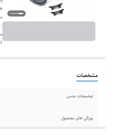
ه
م
:
م
کش
مشخصات
توضیحات جنس
ویژگی های محصول