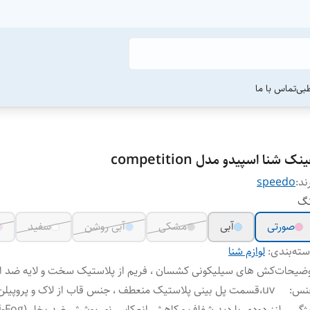
طبی
تماس با ما
نک شنا اسپیدو مدل competition
ند:
speedo
نگ
صورتی
آبی
مشکی
آبی روشن
سفید
ته‌بندی
:
لوازم شنا
وضیحات
کش های سیلیکونی کشسان ، فریم از پلاستیک سخت و لایه ضد ا
نس
:
uv،قسمت پل بینی پلاستیک منعطف ، جنس قاب از لاک و پروپیلن
ژگی