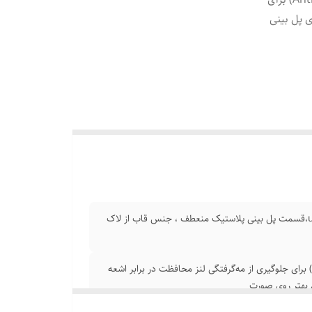
اشعه UV خورشید، دارای پل بینی
کش های سیلیکونی کشسان ، فریم از پلاستیک سخت و لایه ضد اشعه uv،قسمت پل بینی پلاستیک منعطف ، جنس قاب از لاک
نز دودی با دید شفاف و کاهش انعکاس نور پوشش ضد بخار (Anti-Fog) برای جلوگیری از مه‌گرفتگی لنز محافظت در برابر اشعه