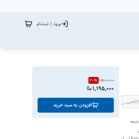
ورود | ثبت‌نام
20
%
1,500,000
1,195,000
یاسی
افزودن به سبد خرید
شعه
لنز دودی با دید شفاف و کاهش انعکاس نور پوشش ضد بخار (Anti-Fog) برای