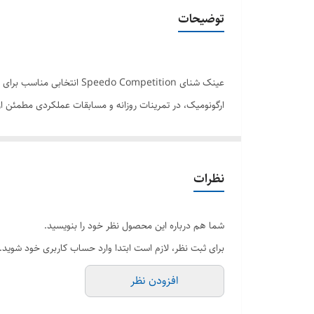
مناسب
توضیحات
کشور تولید کننده
عینک شنای do Competition
ارگونومیک، در تمرینات روزانه و مسابقات عملکردی مطمئن ار
ویژگی‌های محصول:
لنز دودی با دید شفاف و کاهش انعکاس نور
پوشش ضد بخار (Anti-Fog) برای جلوگیری از مه‌گرفتگی لنز
نظرات
محافظت در برابر اشعه UV خورشید
بند سیلیکونی نرم و مقاوم با قابلیت تنظیم آسان
شما هم درباره این محصول نظر خود را بنویسید.
طراحی کم‌حجم و هیدرودینامیک برای کاهش مقاومت در آب
برای ثبت نظر، لازم است ابتدا وارد حساب کاربری خود شوید.
دارای پل بینی قابل تعویض در سایزهای مختلف جهت تنظیم 
افزودن نظر
مناسب برای بانوان و آقایان (Unisex)
محتویات بسته: