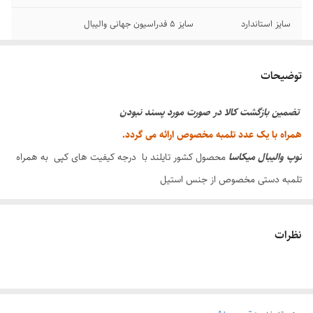
سایز استاندارد
سایز ۵ فدراسیون جهانی والیبال
جنس
چرم صنعتی میکرو فایبر ، جنس تلمبه استیل
توضیحات
محتوی پک
توپ والیبال میکاسا تایلندی همراه با یک عدد
تلمبه پامپ اصلی
تضمین بازگشت کالا در صورت مورد پسند نبودن
همراه با یک عدد تلمبه مخصوص ارائه می گردد.
توپ
والیبال
میکاسا
محصول کشور تایلند با درجه کیفیت های کپی به همراه
تلمبه دستی مخصوص از جنس استیل
کیفیت بازی مشابه اصل
مناسب بازی های تمرینی در سالن ها و آکادمی های والیبال ،
نظرات
مورد استفاده در مدارس ، مناسب بازی در زمین های خاکی و زمین های
آسفالته بدون دندانه می باشد .